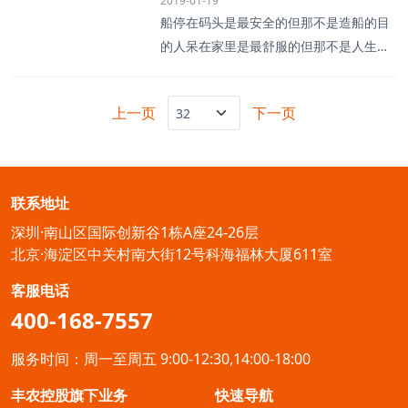
2019-01-19
产品生长状况等信息
那么2017年则是知识付费的高速发展之
升农业发展质量，培育乡村发展新动能。
船停在码头是最安全的但那不是造船的目
年。至2017年年底，国内知识付费产业规
数字化是“互联网+农业”的终极变革模式。
的人呆在家里是最舒服的但那不是人生的
模约为49.1亿元，同比增长近3倍，2018
我国正处在信息化与农业农村现代化的历
意义最美好的生活方式莫过于和一群志同
年知识付费用户规模达2.92亿，预计到20
史交汇期，实施数字乡村战略是历史与现
道合的人奔跑在理想的路上回头，有一路
20年，知识付费产业规模将达到235亿
上一页
下一页
实的必然选择。“加快推进宽带网络向村庄
的故事低头，有坚定的脚步 抬头，有清
元。未来三年知识付费产业链升级将为整
延伸
晰的方向 ——天天学农CEO赵广2018
个行业带来5倍的市场增速。其中，长尾市
年，天天学农完成3轮融资获得经纬中国、
场占据40%营收份额，“小而美”模式将成
长策资本的数千万投资2018年，天天学农
为新小玩家入局突破口。2018年，“融
联系地址
团队走遍18个省市上山涉水，拜访农户，
资”成为知识付费市场的关键词。仅仅是上
深圳·南山区国际创新谷1栋A座24-26层
拍摄课程与500多位专家老师达成合作完
半年，
北京·海淀区中关村南大街12号科海福林大厦611室
成了5000多节课程制作服务超过100万用
户举办多场《学农大讲堂》受到各地农户
客服电话
的强烈好评2018年天天学农帮农民节省行
400-168-7557
程超过30,000,000公里≈地球-月球往返40
次对学农的小伙伴们来说这是辛苦的一
服务时间：周一至周五 9:00-12:30,14:00-18:00
年，也是收获的
丰农控股旗下业务
快速导航