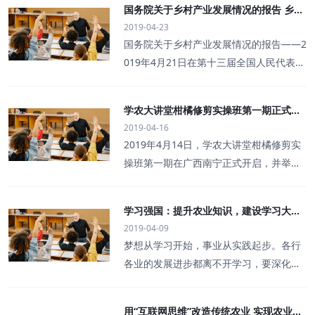
不同需求，学农大讲堂细分出“修剪训练
国务院关于乡村产业发展情况的报告 乡村
农民职业教
树，大小年严重的无花树，这些其实都能
营”、“管理冲刺班”、“培训课”等多个子项
2019-04-23
振兴，产业兴旺是基础
通过修剪来改变。” 201
目课程，其中“修剪训练营”报名一直十分
国务院关于乡村产业发展情况的报告——2
9年4月14日-4月19日，由天天学农主办的
火爆，不仅举办了多期针对所有种果人的
019年4月21日在第十三届全国人民代表大
《学农大讲堂柑橘实操修剪班第一期》历
修剪班，近期更与各类果园服务公司开展
会常务委员会第十次会议上农业农村部部
时5天5夜，理论+实操的扎实课程，让学
合作，联合办班，以培养专业修剪队为目
长 韩长赋乡村振兴，产业兴旺是基础。党
员们流了不少汗，更收获了实实在在的修
学农大讲堂柑橘修剪实操班第一期正式开
标，开设了学农大讲堂•修剪大师训练营。
中央、国务院高度重视乡村产业发展。习
剪技术。课程结束一周多了，学习群里关
2019-04-16
启！ 此次开班受到了广大果农的热烈欢迎
第一期修剪大
近平总书记指出，产业兴旺是解决农村一
于农技的讨论仍十分热烈，大家亲切地称
2019年4月14日，学农大讲堂柑橘修剪实
切问题的前提，要推动乡村产业振兴，紧
吴老师为“三哥”。“吴老三”原名吴承需，祖
操班第一期在广西南宁正式开启，并举办
紧围绕发展现代农业，围绕农村一二三产
籍湖北人，几代都种柑橘，从小就开始钻
了开学典礼。此次开班受到了广大果农的
业融合发展，构建乡村产业体系。李克强
研柑橘栽培技术，对各类品种柑橘都
热烈欢迎，线上线下报名都十分火爆。十
总理强调，要深入实施“互联网＋农业”，
学习强国：提升农业知识，建设学习大国
多位果农怀着极大的热情开启了柑橘修剪
支持返乡入乡创业创新，推动一二三产业
2019-04-09
天天学农课程入驻“学习强国”APP为全国
技术课程的学习。▲学员们认真听讲，为
融合发展。各有关部门认真贯彻落实党中
梦想从学习开始，事业从实践起步。各行
广大党员群众提供农业知识
下果园实操作准备此次柑橘修剪实操班由
央、国务院决策部署，大力实施乡村振兴
各业的发展进步都离不开学习，要深化农
天天学农发起举办，柑橘修剪专家“吴老
战略，加大扶持力度，强化措施落实，发
业供给侧结构性改革，全面推进乡村振
三”授课。吴老三原名吴承需，在80年代就
展壮大乡村产业，为经济社会发展大局提
兴，做好“三农”工作，需要以习近平新时
靠种植柑橘成为万元户，之后被赣州引进
用“互联网思维”改造传统农业 实现农业生