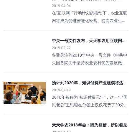
供了重要支撑。一、乡村产业发展取得积
代中国特色社会主义思想为指导，不断深
为柑橘技术专家。吴老三多年来一直在一
2019-04-04
产的标准化，有效减少行业中间环节，升
极成效乡村产
入学习先进的农业知识。自4月3日起，全
线服务果农，组建了八十余人修剪队。他
在“互联网+”行动计划的推动下，农业互联
级产品经营模式
国各地广大党员群众就可以通过“学习强
从事修剪研究 20 余年，服务过上百万亩
网将成为促进智能化经营、提高农业生产
国”APP中的天天学农栏目来学习丰富实用
果园，修剪过千万棵树，是国内一线修剪
经营效率的重要手段。通过嫁接互联网，
的农业知识课程。只要打开“学习强国”AP
实战专家，被果农们称为“剪王”，同时，
可以实现农业生产的标准化，有效减少行
P，点击“视频学习”按钮，滑动顶部的菜单
中央一号文件发布，天天学农用互联网农
他也是天天学农平台最受欢迎的讲师之
业中间环节，升级产品经营模式。因此，
栏找到“慕课”，点击“慕课”后会看到“理工
2019-02-22
技知识服务助力“三农”发展！
一。▲课间
互联网工具将在农业现代化进程中发挥引
农医”栏目，点击这个栏目就可以看到排在
备受关注的2019年中央一号文件《中共中
领作用。 首先，在生产环节，互联网
首位的“天天学农”，点击“天天学农”就能观
央国务院关于坚持农业农村优先发展做
可以实现农业生产的标准化。有人羡慕不
看由天天学农制作出品的精品农业课程，
好“三农”工作的若干意见》（以下简称
少国外农产品的高售价与高附加值。比如
另外，首页推荐中也有关于这个农业知识
《文件》）于2月19日发布，这是21世纪
葡萄论个卖、草莓论颗卖，白菜半颗半颗
预计到2020年，知识付费产业规模将达到
学习栏目的入口。目前，“学习强国
以来第16个指导“三农”工作的中央一号文
地卖等等。给这些高价农产品“撑腰”的正
2019-02-19
235亿元
件。助力精准脱贫、推动乡村振兴一直是
是标准化。互联网技术的应用，可以从生
2016年被称为“知识付费元年”，这一年“国
天天学农的发展目标，依托自身线上农技
产环节彻底改造农业，使农业自动化、精
民老公”王思聪在分答上仅仅花费了30分钟
知识传播模式优势与资源能力，天天学农
准化、可追溯，并最终实现农产品生产的
回答了32个问题就赚了近20万元，占领各
助力“三农”发展。互联网带领农业飞向未
标准化。比如大棚可以通过各种无线传感
大新闻头条，也令知识付费真正的走到了
来“实施数字乡村战略”是《文件》中一个
天天学农2018年会：因为相信，所以看见
器实时采集光照、温度、湿度等参数及农
大众中去!如果说2016年是知识付费元年，
非常引人注目的亮点，新时代的乡村需提