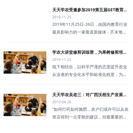
天天学农受邀参加2019第五届GET教育科
2019-11-25
技大会 CEO赵广发表《农民职业教育的探
2019年11月25日-26日，由国内教育行业
索与实践》的演讲
最具影响力的一家垂直新媒体 - 芥末堆主
办的2019GET教育科技大会在北京·国家会
议中心盛大举行。天天学农创始人&CEO
学农大讲堂修剪训练营，为果树修剪培养
赵广受邀参会并发表了题为《农民职业教
2019-11-22
专业人才
育的探索与实践》的演讲。大会吸引全球4
线下相结合，以科学严谨的态度提升农业
0个国家及地区的数万名教育行业同仁，2
从业者的专业化水平和标准化程度，为三
00多位全球教育行业大咖参会，邀请新东
农事业发展培养一批高素质职业人才。自
方、好未来、VIPkid、腾讯教育、得到AP
去年7月学农大讲堂开课以来，天天学农已
P 、科大讯飞、果壳、天天学农等各行业
天天学农吴老三：对广西沃柑生产发展的
经连续在全国各地开展了数十期线下专题
领军人、专家、教授亲临现场，以“教-学-
2019-04-26
几点建议！
培训，开营地涉及含桂林、柳州、赣州、
用”三者合一的理念和思路，构建2天8大会
“如何打药如何施肥，农户们或许可以从农
眉山、济南、资阳、苏州、成都、南京等
议模块14场热点论坛，从全球、全领域、
资店得到一点零散的建议，但最重要的种
多个县市，培训内容包含柑橘、草莓、葡
全板块的视角，来描述和呈现下一个学习
植管理和修剪，他们却不懂。走进广西的
萄多个品种的栽培管理技巧。根据学员的
型社会里的广阔蓝图。天天学农作为线上
很多果园，我们看到很多密不透风的空长