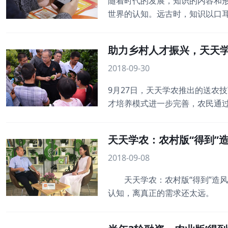
随着时代的发展，知识的内容和
世界的认知。远古时，知识以口
张上，对原有的知识内容进行订
工业时代，书籍与课堂教育仍是
助力乡村人才振兴，天天学
前所未有的丰富，可供人们选择
2018-09-30
9月27日，天天学农推出的送农
才培养模式进一步完善，农民通
用实战IP名师打造线下活动本站
林老师。熟悉天天学农平台的果
天天学农：农村版“得到”
用形象的比喻，易记的歌谣传
2018-09-08
天天学农：农村版“得到”造风
认知，离真正的需求还太远。 
间受到烈日灼晒，很容易裂果。
和自学解决问题，效果时好时坏