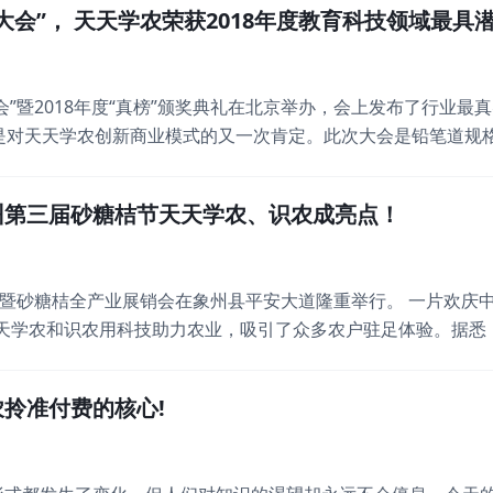
大会”， 天天学农荣获2018年度教育科技领域最具
大会”暨2018年度“真榜”颁奖典礼在北京举办，会上发布了行业最真
这是对天天学农创新商业模式的又一次肯定。此次大会是铅笔道规
展的真相、低谷期如何破局的真相为目标，邀请了几十位细分行
行业新技术与新思路等内容展开了深入探讨。据悉，从2017
州第三届砂糖桔节天天学农、识农成亮点！
桔节暨砂糖桔全产业展销会在象州县平安大道隆重举行。 一片欢庆
天天学农和识农用科技助力农业，吸引了众多农户驻足体验。据悉
果协会、专业合作社、种植农户、金融机构、农资农技农具代表
、无人机、水果分拣设备、果筐果腊、农业金融等。天天学农作
拎准付费的核心!