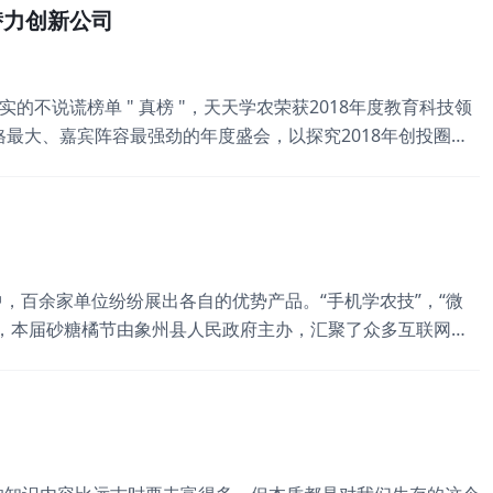
潜力创新公司
实的不说谎榜单 " 真榜 "，天天学农荣获2018年度教育科技领
格最大、嘉宾阵容最强劲的年度盛会，以探究2018年创投圈的
业独角兽创始人、著名一线投资人等嘉宾，围绕细分领域独到见
年开始，天天学农搭建线上农业知识学习平台，一年多的时间
中，百余家单位纷纷展出各自的优势产品。“手机学农技”，“微
，本届砂糖橘节由象州县人民政府主办，汇聚了众多互联网电
企业等150余家单位。参展范围涵盖种苗、农药、肥料、土壤
为国内领先的农业知识付费平台，也是国内知名农业教育服务公