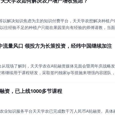
到’天天学农如何解决农户增产增收焦虑？
业知
到等以解决知识焦虑为主的知识付费平台，天天学农想解决种植户
，以往经验不足的种植户只能在果园里向有经验的师傅请教，当
是现在种植户通过线上课程就可以选择性地系统学习剪枝、施肥
识付费的形式，采用PGC内容生产模式，与来自农业院校、农技
踩中流量风口 领投方为长策投资，经纬中国继续加注
的两个事
力从现场了解到，天天学农在A轮融资媒体见面会暨周年庆战略
将继续用于课程研发，采取签约独家ip等措施来增强内容团队，同
投资，5月获经纬中国千万级Pre-A轮投资，到8月第三轮融资
的痛点，踩中了流量下沉的风口。知识付费从2016年爆发至今，
融资，已上线1000多节课程
网农业知识服务平台天天学农已完成数千万人民币A轮融资。具体