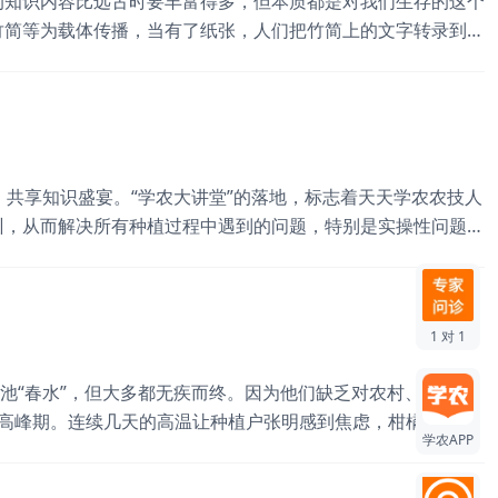
的知识内容比远古时要丰富得多，但本质都是对我们生存的这个
竹简等为载体传播，当有了纸张，人们把竹简上的文字转录到纸
的形式也不断增加， 新型载体的传播与口耳相传并进发展。
成为传播知识的重要方式。进入电子信息时代，知识内容与信息
堂，共享知识盛宴。“学农大讲堂”的落地，标志着天天学农农技人
训，从而解决所有种植过程中遇到的问题，特别是实操性问题。
赣州农技服务第一人”吴老三老师以及柑橘病虫害防治专家刘爱
柑橘种植专家，不仅能把自己的果子种好，更能把种好果的诀窍
1 对 1
“春水”，但大多都无疾而终。因为他们缺乏对农村、农民的
高峰期。连续几天的高温让种植户张明感到焦虑，柑橘若长时
学农APP
警惕。 以前，自己的农作物遭遇天灾虫害，张明都是靠经验
99元就能覆盖柑橘的每个种植关键期。 该专家团的课程，出