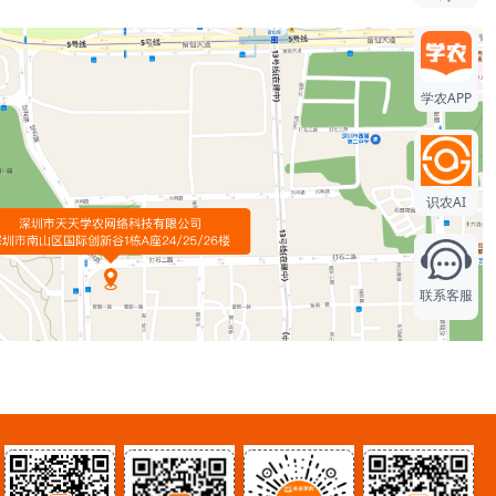
学农APP
识农AI
联系客服