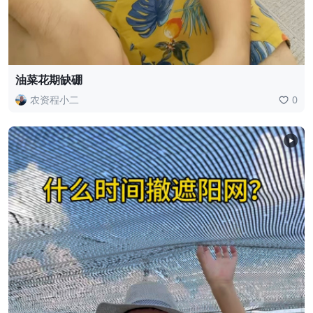
油菜花期缺硼
农资程小二
0