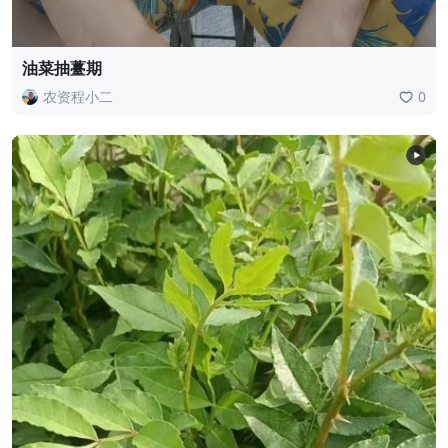
油菜抽薹期
农资程小二
0