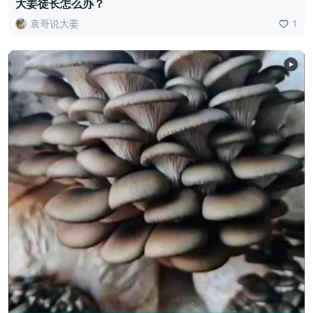
大姜徒长怎么办？
袁哥说大姜
1