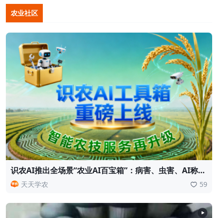
农业社区
识农AI推出全场景“农业AI百宝箱”：病害、虫害、AI称
重、AI数果、AI兑水一网打尽！农业人的终极
天天学农
59