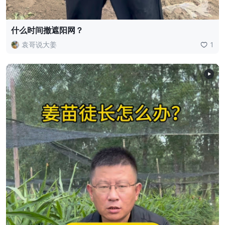
什么时间撤遮阳网？
袁哥说大姜
1