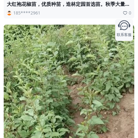
大红袍花椒苗，优质种苗，造林定园首选苗。秋季大量供
应。需要联系18534302961
185****2961
0
联系客服