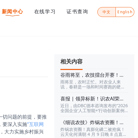
新闻中心
在线学习
证书查询
中文
English
相关内容
谷雨将至，农技擂台开赛！来
《识农AI》挑战全国农业高手
雨将至，农时正忙。对农业人来
农业技术，赢每周豪礼与万元
说，春耕是一场和时间赛跑的硬
大奖
仗；对真正懂农业的人来说，这也
是一次证明实力的时候。你对农业
喜报 | 领异标新！识农AI荣膺2
知识到底懂多少？你对病虫害、防
026全国企业“人工智能+”行动
近日，由DBC德本咨询发布的“2026
治技术、土壤肥料、智慧农业、作
创新案例TOP100
全国企业‘人工智能+’行动创新案例T
物种植这些内容，到底有多熟？你
OP100”榜单正式揭晓。在这场聚焦
一切问题的前提，要推
敢不敢和全国农业人同台较量，打
产业实战场、关注真实场景价值的
一场真正的农技擂台？现在，机会
《细说农技》炸锅农资圈！真
，要深入实施
“互联网
权威评选中，深圳市天天学农网络
来了。《识农AI·谷雨耕学季》正式
膨化磷二抢疯！云天化何满朝
炸锅农资圈！真膨化磷二被抢疯！
科技有限公司凭借「“识农AI”基于多
，大力实施乡村振兴
开启！这不是一次普通的答题活
直播拆解分辨用法禁忌｜4 月 9
云天化何满朝 4 月 9 日晚 8 点直播
模态大模型的田间地头AI应用实
动，而是一场面向全国农业人的知