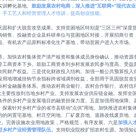
实训孵化基地。
鼓励发展农村电商，深入推进“互联网+”现代农
、手工艺人和经营管理人才培训，提高创业技能。
巩固和扩大脱贫攻坚成果。支持贫困地区特别是“三区三州”深度
购销售、投融资企业及科研单位与贫困地区对接，开展招商引资
品、有机农产品原料标准化生产基地，带动贫困户进入大市场。
革。加快农村集体资产清产核资和集体成员身份确认，推动资源
导工商资本下乡。鼓励工商资本到乡村发展农民参与度高、受益
农民财产权益。三是优化财政投入结构。加强一般公共预算投入
设用地增减挂钩节余指标跨省域调剂收益，全部用于巩固脱贫攻
乡村金融服务体系。推动农村商业银行、农村合作银行、农村信
存款主要投放到当地乡村产业。支持发展农业供应链金融。发挥全
条件的乡村产业发展项目的融资担保力度。五是加强用地保障。
。探索针对乡村产业的省市县联动“点供”用地。加快推进农村集
治的闲置宅基地、村庄空闲地、厂矿废弃地、道路改线废弃地、
业。完善设施农业用地政策，严格规范，有序发展。六是
加强人
型乡村产业经营管理队伍。
支持职业院校扩招农村生源。加强知