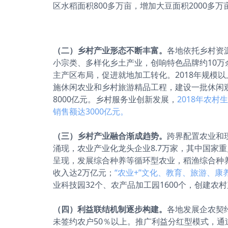
区水稻面积800多万亩，增加大豆面积2000多
（二）乡村产业形态不断丰富。
各地依托乡村资
小宗类、多样化乡土产业，创响特色品牌约10万
主产区布局，促进就地加工转化。2018年规模以
施休闲农业和乡村旅游精品工程，建设一批休闲观
8000亿元。乡村服务业创新发展，
2018年农
销售额达3000亿元。
（三）乡村产业融合渐成趋势。
跨界配置农业和
涌现，农业产业化龙头企业8.7万家，其中国家重
呈现，发展综合种养等循环型农业，稻渔综合种养
收入达2万亿元；
“农业+”文化、教育、旅游、
业科技园32个、农产品加工园1600个，创建农村
（四）利益联结机制逐步构建。
各地发展企农契
未签约农户50％以上。推广利益分红型模式，通过