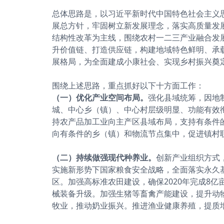
总体思路是，以习近平新时代中国特色社会主义
展总方针，牢固树立新发展理念，落实高质量发
结构性改革为主线，围绕农村一二三产业融合发
升价值链、打造供应链，构建地域特色鲜明、承
展格局，为全面建成小康社会、实现乡村振兴奠
围绕上述思路，重点抓好以下十方面工作：
（一）优化产业空间布局。
强化县域统筹，因地
城、中心乡（镇）、中心村层级明显、功能有效
持农产品加工业向主产区县域布局，支持有条件
向有条件的乡（镇）和物流节点集中，促进镇村
（二）持续做强现代种养业。
创新产业组织方式
实施新形势下国家粮食安全战略，全面落实永久基
区。加强高标准农田建设，确保2020年完成8亿
械装备升级。加强生猪等畜禽产能建设，提升动
牧业，推动奶业振兴。推进渔业健康养殖，提质