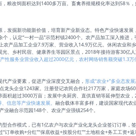
万亩，粮改饲面积达到1400多万亩。畜禽养殖规模化率达到58％
源，发掘新功能新价值，培育新产业新业态。特色产业快速发展
余个，认定“一村一品”示范村镇2400个。农产品加工深入推进
上农产品加工企业7.9万家、营业收入14.9万亿元。休闲农业和
光、乡村民宿、健康养生等园区景点，2018年接待游客30亿
村生产性服务业营业收入超过2000亿元，农村网络销售额突破1.3
现代产业要素，促进产业深度交叉融合，
形成“农业+”多业态发
点龙头企业1243家。注册登记农民合作社217万家，家庭农场6
面积超过3000万亩；发展中央厨房、直供直销等延伸型农业，2
康养、信息等产业快速发展。
融合载体丰富多样，建设国家现代农业
产业融合示范园148个、农业产业强镇254个。
约型合作模式，已有1亿农户与农业产业化龙头企业签订订单，
“订单收购+分红”“保底收益+按股分红”“土地租金+务工工资+