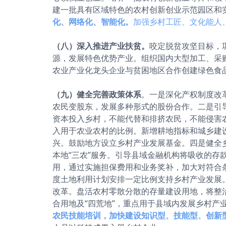
建一批具有区域特色的农村创新创业示范园区和
化、网络化、智能化。
加强乡村工匠、文化能人
（八）深入推进产业扶贫。
咬定脱贫攻坚目标，
源，发展特色优势产业。组织国内大型加工、采
农业产业化龙头企业与贫困地区合作创建绿色食
（九）健全完善政策体系
。一是深化产权制度改
农民变股东，发展多种形式的股份合作。二是引
资本投入乡村，不能代替和排挤农民，不能侵害
入用于农业农村的比例。新增耕地指标和城乡建
兴。鼓励地方设立乡村产业发展基金。四是健全
本地“三农”服务。引导县域金融机构将吸收的
用，通过实施担保费用和业务奖补，加大对符合
度土地利用计划安排一定比例支持乡村产业发展
改革。盘活农村零散分散的存量建设用地，将整
合用地及“四荒地”，重点用于县域内发展乡村产
农民技能培训，加快建设知识型、技能型、创新