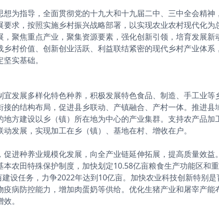
思想为指导，全面贯彻党的十九大和十九届二中、三中全会精神
展要求，按照实施乡村振兴战略部署，以实现农业农村现代化为
展，聚焦重点产业，聚集资源要素，强化创新引领，培育发展新
载乡村价值、创新创业活跃、利益联结紧密的现代乡村产业体系
定坚实基础。
制宜发展多样化特色种养，积极发展特色食品、制造、手工业等
衔接的结构布局，促进县乡联动、产镇融合、产村一体。推进县
的地方建设以乡（镇）所在地为中心的产业集群。支持农产品加
联动发展，实现加工在乡（镇）、基地在村、增收在户。
，促进种养业规模化发展，向全产业链延伸拓展，提高质量效益
本农田特殊保护制度，加快划定10.58亿亩粮食生产功能区和
亩建设任务，力争2022年达到10亿亩。加快农业科技创新特别
物疫病防控能力，增加肉蛋奶等供给。优化生猪产业和屠宰产能
增效。