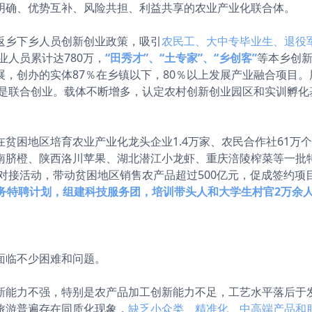
明确、优势互补、风险共担、利益共享的农业产业化联合体。
返乡下乡人员创新创业政策，吸引
农民工、大中专毕业生、退役
业人员累计达780万，
“田秀才”、“土专家”、“乡创客”
等本乡创新
，创办的实体87％在乡镇以下，80％以上发展产业融合项目。
％是联合创业。载体不断增多，认定农村创新创业园区和实训孵化基
贫困地区培育农业产业化龙头企业1.4万家、农民合作社61万
南脐橙、陕西洛川苹果、湖北潜江小龙虾、重庆涪陵榨菜等一批
对接活动，带动贫困地区销售农产品超过500亿元，促成签约项目
务特聘计划，组建科技服务团，培训带头人和大学生村官2万余
面临不少困难和问题。
新能力不强，特别是农产品加工创新能力不足，工艺水平落后于
旅游普遍存在同质化现象，
缺乏小众类、精准化、中高端产品和