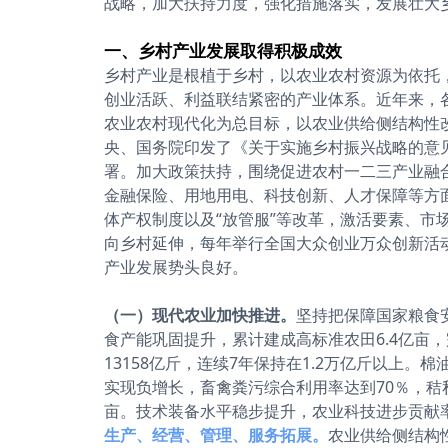
战略，加大扶持力度，强化措施落实，发展壮大
一、乡村产业发展取得积极成效
乡村产业是根植于乡村，以农业农村资源为依托
创业活跃、利益联结紧密的产业体系。近年来，
农业农村现代化为总目标，以农业供给侧结构性
央、国务院印发了《关于实施乡村振兴战略的意见
署。加大政策扶持，围绕促进农村一二三产业融
金融保险、用地用电、科技创新、人才保障等方
体产权制度以及“放管服”等改革，激活要素、
向乡村延伸，每年举行全国大众创业万众创新活
产业发展势头良好。
（一）现代农业加快推进。
坚持把保障国家粮食
食产能巩固提升，累计建成高标准农田6.4亿亩，
13158亿斤，连续7年保持在1.2万亿斤以上
实现负增长，畜禽粪污综合利用率达到70％，秸秆
亩。技术装备水平稳步提升，农业科技进步贡献率
生产、经营、管理、服务拓展。
农业供给侧结构