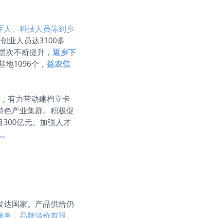
军人、科技人员等到乡
创业人员达3100多
层次不断提升，
返乡下
地1096个，
益农信
个，有力带动建档立卡
特色产业集群。积极促
300亿元。加强人才
人。
发达国家。产品供给仍
服务，品牌溢价有限
。