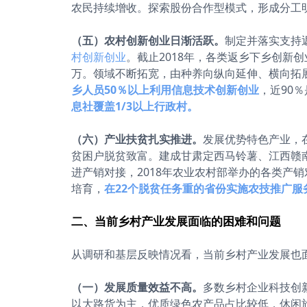
农民持续增收。探索股份合作型模式，形成分工
（五）农村创新创业日渐活跃。
制定并落实支持
村创新创业
。截止2018年，各类返乡下乡创新创
万。领域不断拓宽，由种养向纵向延伸、横向拓展
乡人员50％以上利用信息技术创新创业
，近90
息社覆盖1/3以上行政村。
（六）产业扶贫扎实推进。
发展优势特色产业，在
贫困户脱贫致富。建成甘肃定西马铃薯、江西赣
进产销对接，2018年农业农村部举办的各类产销
培育，
在22个脱贫任务重的省份实施农技推广服
二、当前乡村产业发展面临的困难和问题
从调研和基层反映情况看，当前乡村产业发展也
（一）发展质量效益不高。
多数乡村企业科技创
以大路货为主，优质绿色农产品占比较低，休闲