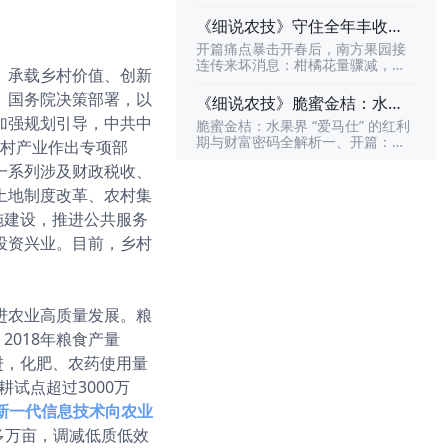
日晚 8 点
拆解：分辨、用法、禁忌全搞定春
践」强势登榜，并荣获“领异标新”的
识PK赛。这里有10000+道农技题
耕备肥正酣，农资市场迎来 “现象级
评审结论！撕开产业痛点的口子，
《细说农技》守住全年丰收！
库，覆盖9大农业知识领域，每天都
爆款”！一款真膨化磷酸二氢钾近期
做最懂农业的AI正如评选文章中所
能挑战，天天都能冲榜，和全国的
李军开讲南方果树保果技术，
开篇痛点暴击开春后，南方果园接
在全国种植户圈彻底火出圈，多地
言，中国AI的独特路径在于“场景驱
农技高手、种植能人、农业学霸同
｜3 月 26 日晚 8 点
连传来坏消息：柑橘花量骤减，坐
出现排队抢购、断货补货热潮，成
动、技术迭代”。我们不是拿着AI这
、承载乡村价值、创新
台比拼，看看谁才是真正“最懂农业
果率不足往年一半；芒果、荔枝花
为果树、蔬菜、大田作物种植户眼
把锤子去满世界找钉子，而是看到
的人”。活动期间，不仅能靠实力登
期遇冷，幼果一碰就掉；槟榔保果
、国务院决策部署，以
中的 “增产刚需”。然而，随着热度
《细说农技》脆蜜金桔：水果
了广袤农田中千万农户面临的真实
上全国排行榜，还有每周豪礼、排
药越用越乱，产量反而连年下滑……
飙升，市场乱象也层出不穷：假货
难题，从而锻造出最契合农业场景
界 “爱马仕” 的泡沫，还是真红
加强规划引导，中共中
行榜奖励、万元大奖等
脆蜜金桔：水果界 “爱马仕” 的红利
无数果农盯着稀疏的枝条叹气：“花
泛滥、真假难辨、用法不当导致肥
的技术利器。识农AI自诞生起，就
利？19日晚8点！
期与财富密码全解析一、开篇：戳
少果难保，今年又要白干了？”别
乡村产业作出专项部
效全无、禁忌不清引发肥害…… 诸
拒绝做停留在实验室里的“酷炫”模
中行业痛点，引爆关注当一颗金桔
慌！行业实战派专家李军带着一套
多痛点让无数农户 “花高价买无效
型。我们致力于将前沿的多模态大
一系列涉及财政税收、
能卖到 5 元甚至更高，当果园亩产
经过千亩果园验证的 “保果密码” 来
肥”。为解决种植户核心难题，由天
模型技术与扎实的
值突破数万元，脆蜜金桔早已超越
了，要帮果农把流失的产量 “抢” 回
土地制度改革、农村集
天学农联合云天化股份重磅打造的
普通水果，成为业内公认的水果界
来！核心爆点拆解本次「细说农
《细说农技》专场直播，将于4 月 9
施建设，推进公共服务
“爱马仕”。但在疯狂扩种的浪潮下，
技」直播，李军将彻底打破 “保果靠
日晚上 8 点准时开播！云天化资深
无数种植户和从业者都在追问：这
运气” 的误区，用 3 大硬核干货直
投资兴业。目前，乡村
农艺师何满朝坐镇直播间，一次性
波高价红利还能持续多久？盲目跟
击种植痛点：根源刨析：5 大落果
讲透真膨化磷酸二氢钾
风会不会重蹈其他热门水果 “价崩”
元凶一网打尽从树势衰弱、营养失
的覆辙？3 月 19 日晚 8 点，融安县
衡、气候胁迫到授粉不良、病虫侵
农业农村专业技术协会名誉会长韦
害，李军会用真实果园案例，把每
进农业高质量发展。粮
建勋将做客《细说农技》直播间，
一个导致落花落果的 “隐形杀手” 揪
以数十年一线实战经验，为大家拆
出来，让果农一眼看懂自家果园
2018年粮食产量
解脆蜜金桔的产业现状、市场趋
进，化肥、农药使用量
势，揭秘高产种植技术与长久盈利
模式，帮从业者抓住窗口期、规避
试点超过3000万
风险，把 “短期爆款” 变成 “长期摇
新一代信息技术向农业
钱树”。二、核心内容
多万亩，调减低质低效