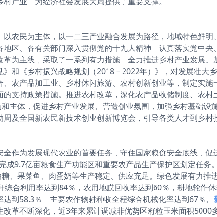
乡村产业，为经济社会发展大局提供了重要支撑。
，以农民为主体，以一二三产业融合发展为路径，地域特色鲜明
各地区、各有关部门深入贯彻党的十九大精神，认真落实党中央
改革为主线，采取了一系列有力措施，全力推进乡村产业发展。
》和《乡村振兴战略规划（2018－2022年）》，对发展壮大
合、农产品加工业、乡村休闲旅游、农村创新创业等，制定实施
面的支持政策措施。推进农村改革，深化农产品收储制度、农村
市场和主体，促进乡村产业发展。营造创业氛围，加强乡村基础设
动周及全国新农民新技术创业创新博览会，引导各类人才到乡村
安全作为发展现代农业的首要任务，守住国家粮食安全底线，促
完成9.7亿亩粮食生产功能区和重要农产品生产保护区划定任务。
。棉油糖、果菜鱼、肉蛋奶等生产稳定、供应充足。绿色发展有力推
综合利用率达到84％，农用地膜回收率达到60％，耕地轮作休耕
达到58.3％，主要农作物耕种收全程综合机械化率达到67％。
性改革不断深化，近3年来累计调减非优势区籽粒玉米面积5000