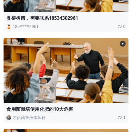
臭椿树苗，需要联系18534302961
185****2961
0
食用菌栽培使用化肥的10大危害
才亿菌业液体菌种
1