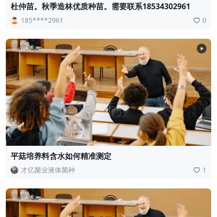
杜仲苗。秋季造林优质种苗。需要联系18534302961
185****2961
0
平菇培养料含水如何精准测定
才亿菌业液体菌种
1