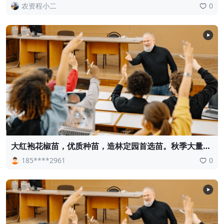
农资程小二
0
大红袍花椒苗，优质种苗，造林定园首选苗。秋季大量供
应。需要联系18534302961
185****2961
0