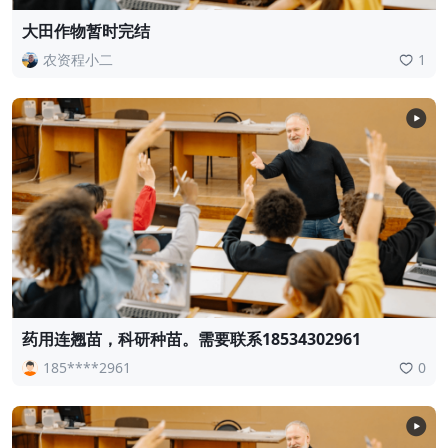
大田作物暂时完结
农资程小二
1
药用连翘苗，科研种苗。需要联系18534302961
185****2961
0