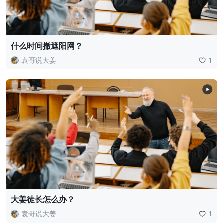
什么时间撤遮阳网？
袁哥说大姜
1
大姜徒长怎么办？
袁哥说大姜
1