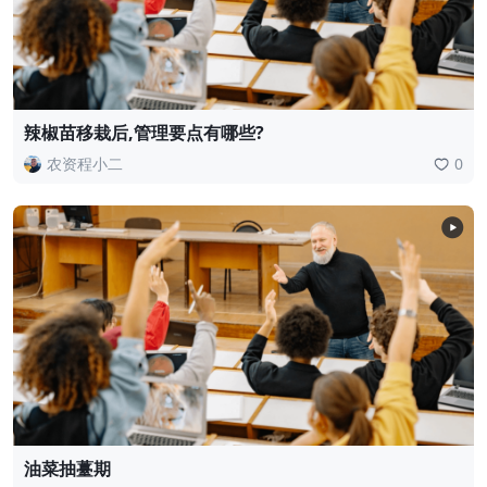
辣椒苗移栽后,管理要点有哪些?
农资程小二
0
油菜抽薹期