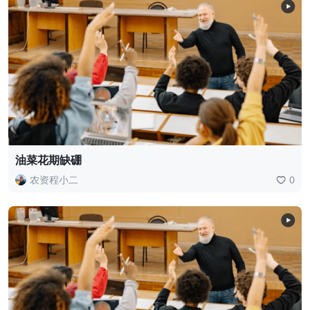
油菜花期缺硼
农资程小二
0