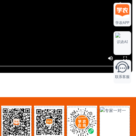
0
学农APP
0
识农AI
0
联系客服