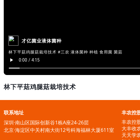
才亿菌业液体菌种
林下平菇鸡腿菇栽培技术 #三农 液体菌种 种植 食用菌 菌菇
林下平菇鸡腿菇栽培技术
联系地址
丰农控
丰农控
深圳·南山区国际创新谷1栋A座24-26层
大丰收
北京·海淀区中关村南大街12号科海福林大厦611室
天天学