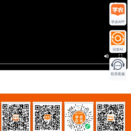
0
学农APP
0
0
识农AI
联系客服