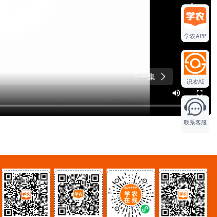
0
学农APP
0
0
下一集
识农AI
联系客服