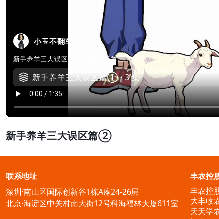
小玉不翻车
新手养羊三大误区篇② #新手养羊三大误区①
新手养羊三大误区篇①
3 集
新手养羊三大误区篇②
联系地址
丰农控
丰农控
深圳·南山区国际创新谷1栋A座24-26层
大丰收
北京·海淀区中关村南大街12号科海福林大厦611室
天天学