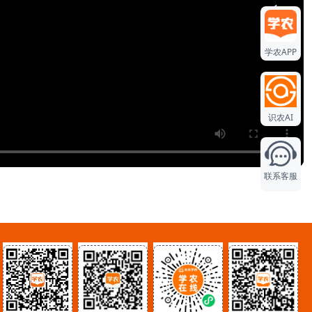
1
学农APP
1
1
识农AI
联系客服