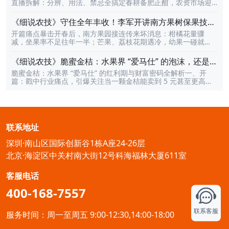
直播拆解：分辨、用法、禁忌全搞定春耕备肥正酣，农资市场迎
术迭代”。我们不是拿着AI这把锤子去满世界找钉子，而是看到了
来 “现象级爆款”！一款真膨化磷酸二氢钾近期在全国种植户圈彻
广袤农田中千万农户面临的真实难题，从而锻造出最契合农业场
底火出圈，多地出现排队抢购、断货补货热潮，成为果树、蔬
景的技术利器。识农AI自诞生起，就拒绝做停留在实验室里的“酷
《细说农技》守住全年丰收！李军开讲南方果树保果技
菜、大田作物种植户眼中的 “增产刚需”。然而，随着热度飙升，
炫”模型。我们致力于将前沿的多模态大模型技术与扎实的
术，｜3 月 26 日晚 8 点
开篇痛点暴击开春后，南方果园接连传来坏消息：柑橘花量骤
市场乱象也层出不穷：假货泛滥、真假难辨、用法不当导致肥效
减，坐果率不足往年一半；芒果、荔枝花期遇冷，幼果一碰就
全无、禁忌不清引发肥害…… 诸多痛点让无数农户 “花高价买无效
掉；槟榔保果药越用越乱，产量反而连年下滑……无数果农盯着稀
肥”。为解决种植户核心难题，由天天学农联合云天化股份重磅打
疏的枝条叹气：“花少果难保，今年又要白干了？”别慌！行业实战
造的《细说农技》专场直播，将于4 月 9 日晚上 8 点准时开播！
《细说农技》脆蜜金桔：水果界 “爱马仕” 的泡沫，还是真
派专家李军带着一套经过千亩果园验证的 “保果密码” 来了，要帮
云天化资深农艺师何满朝坐镇直播间，一次性讲透真膨化磷酸二
红利？19日晚8点！
脆蜜金桔：水果界 “爱马仕” 的红利期与财富密码全解析一、开
果农把流失的产量 “抢” 回来！核心爆点拆解本次「细说农技」直
氢钾
篇：戳中行业痛点，引爆关注当一颗金桔能卖到 5 元甚至更高，
播，李军将彻底打破 “保果靠运气” 的误区，用 3 大硬核干货直击
当果园亩产值突破数万元，脆蜜金桔早已超越普通水果，成为业
种植痛点：根源刨析：5 大落果元凶一网打尽从树势衰弱、营养失
内公认的水果界 “爱马仕”。但在疯狂扩种的浪潮下，无数种植户
衡、气候胁迫到授粉不良、病虫侵害，李军会用真实果园案例，
和从业者都在追问：这波高价红利还能持续多久？盲目跟风会不
把每一个导致落花落果的 “隐形杀手” 揪出来，让果农一眼看懂自
会重蹈其他热门水果 “价崩” 的覆辙？3 月 19 日晚 8 点，融安县
家果园
农业农村专业技术协会名誉会长韦建勋将做客《细说农技》直播
联系地址
间，以数十年一线实战经验，为大家拆解脆蜜金桔的产业现状、
市场趋势，揭秘高产种植技术与长久盈利模式，帮从业者抓住窗
深圳·南山区国际创新谷1栋A座24-26层
口期、规避风险，把 “短期爆款” 变成 “长期摇钱树”。二、核心内
容
北京·海淀区中关村南大街12号科海福林大厦611室
客服电话
400-168-7557
联系客服
服务时间：周一至周五 9:00-12:30,14:00-18:00