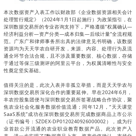
本次数据资产入表工作以财政部《企业数据资源相关会计
处理暂行规定》（2024年1月1日起施行）为政策指引，在
深圳数据交易所的专业咨询支持下，严格遵循“权属确认—
经济利益分析—资产分类—成本归集—后续计量”全流程规
范。广东广和律师事务所出具的法律意见书明确，该数据
资源均为天天学农自研开发，来源、内容、处理行为及流
通全环节合法合规，且不涉及重要数据、核心数据，存储
于通过等保三级测评的阿里云平台，为权属清晰性与安全
性奠定坚实基础。
值得关注的是，此次入表并非孤立举措，而是天天学农与
深圳数据交易所深化合作的重要延伸。早在2024年6月，
丰农控股集团便与深圳数据交易所签署战略合作协议，聚
焦农业社会化服务数据价值流通；同年12月，“天天课堂
SaaS系统”成功在深圳数据交易所完成数据商品上市公示
（证书编号：SZDEX-DP0120240926000002），成为行
业首款公开流通的农业职业教育数据产品。此次资产入
表，进一步实现了“数据商品上市—资产价值确认—市场化