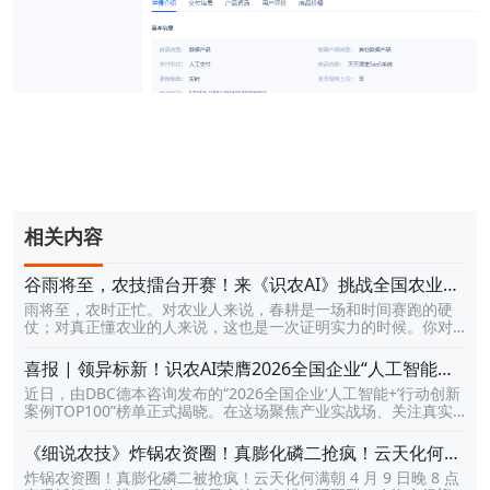
相关内容
谷雨将至，农技擂台开赛！来《识农AI》挑战全国农业高
手农业技术，赢每周豪礼与万元大奖
雨将至，农时正忙。对农业人来说，春耕是一场和时间赛跑的硬
仗；对真正懂农业的人来说，这也是一次证明实力的时候。你对
农业知识到底懂多少？你对病虫害、防治技术、土壤肥料、智慧
农业、作物种植这些内容，到底有多熟？你敢不敢和全国农业人
喜报 | 领异标新！识农AI荣膺2026全国企业“人工智能
同台较量，打一场真正的农技擂台？现在，机会来了。《识农AI·
+”行动创新案例TOP100
近日，由DBC德本咨询发布的“2026全国企业‘人工智能+’行动创新
谷雨耕学季》正式开启！这不是一次普通的答题活动，而是一场
案例TOP100”榜单正式揭晓。在这场聚焦产业实战场、关注真实
面向全国农业人的知识PK赛。这里有10000+道农技题库，覆盖9
场景价值的权威评选中，深圳市天天学农网络科技有限公司凭借
大农业知识领域，每天都能挑战，天天都能冲榜，和全国的农技
「“识农AI”基于多模态大模型的田间地头AI应用实践」强势登榜，
高手、种植能人、农业学霸同台比拼，看看谁才是真正“最懂农业
《细说农技》炸锅农资圈！真膨化磷二抢疯！云天化何满
并荣获“领异标新”的评审结论！撕开产业痛点的口子，做最懂农业
的人”。活动期间，不仅能靠实力登上全国排行榜，还有每周豪
朝直播拆解分辨用法禁忌｜4 月 9 日晚 8 点
炸锅农资圈！真膨化磷二被抢疯！云天化何满朝 4 月 9 日晚 8 点
的AI正如评选文章中所言，中国AI的独特路径在于“场景驱动、技
礼、排行榜奖励、万元大奖等