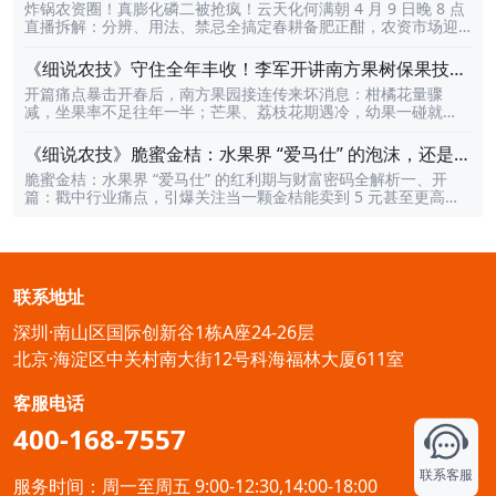
朝直播拆解分辨用法禁忌｜4 月 9 日晚 8 点
炸锅农资圈！真膨化磷二被抢疯！云天化何满朝 4 月 9 日晚 8 点
的AI正如评选文章中所言，中国AI的独特路径在于“场景驱动、技
礼、排行榜奖励、万元大奖等
直播拆解：分辨、用法、禁忌全搞定春耕备肥正酣，农资市场迎
术迭代”。我们不是拿着AI这把锤子去满世界找钉子，而是看到了
来 “现象级爆款”！一款真膨化磷酸二氢钾近期在全国种植户圈彻
广袤农田中千万农户面临的真实难题，从而锻造出最契合农业场
底火出圈，多地出现排队抢购、断货补货热潮，成为果树、蔬
景的技术利器。识农AI自诞生起，就拒绝做停留在实验室里的“酷
《细说农技》守住全年丰收！李军开讲南方果树保果技
菜、大田作物种植户眼中的 “增产刚需”。然而，随着热度飙升，
炫”模型。我们致力于将前沿的多模态大模型技术与扎实的
术，｜3 月 26 日晚 8 点
开篇痛点暴击开春后，南方果园接连传来坏消息：柑橘花量骤
市场乱象也层出不穷：假货泛滥、真假难辨、用法不当导致肥效
减，坐果率不足往年一半；芒果、荔枝花期遇冷，幼果一碰就
全无、禁忌不清引发肥害…… 诸多痛点让无数农户 “花高价买无效
掉；槟榔保果药越用越乱，产量反而连年下滑……无数果农盯着稀
肥”。为解决种植户核心难题，由天天学农联合云天化股份重磅打
疏的枝条叹气：“花少果难保，今年又要白干了？”别慌！行业实战
造的《细说农技》专场直播，将于4 月 9 日晚上 8 点准时开播！
《细说农技》脆蜜金桔：水果界 “爱马仕” 的泡沫，还是真
派专家李军带着一套经过千亩果园验证的 “保果密码” 来了，要帮
云天化资深农艺师何满朝坐镇直播间，一次性讲透真膨化磷酸二
红利？19日晚8点！
脆蜜金桔：水果界 “爱马仕” 的红利期与财富密码全解析一、开
果农把流失的产量 “抢” 回来！核心爆点拆解本次「细说农技」直
氢钾
篇：戳中行业痛点，引爆关注当一颗金桔能卖到 5 元甚至更高，
播，李军将彻底打破 “保果靠运气” 的误区，用 3 大硬核干货直击
当果园亩产值突破数万元，脆蜜金桔早已超越普通水果，成为业
种植痛点：根源刨析：5 大落果元凶一网打尽从树势衰弱、营养失
内公认的水果界 “爱马仕”。但在疯狂扩种的浪潮下，无数种植户
衡、气候胁迫到授粉不良、病虫侵害，李军会用真实果园案例，
和从业者都在追问：这波高价红利还能持续多久？盲目跟风会不
把每一个导致落花落果的 “隐形杀手” 揪出来，让果农一眼看懂自
会重蹈其他热门水果 “价崩” 的覆辙？3 月 19 日晚 8 点，融安县
家果园
农业农村专业技术协会名誉会长韦建勋将做客《细说农技》直播
联系地址
间，以数十年一线实战经验，为大家拆解脆蜜金桔的产业现状、
市场趋势，揭秘高产种植技术与长久盈利模式，帮从业者抓住窗
深圳·南山区国际创新谷1栋A座24-26层
口期、规避风险，把 “短期爆款” 变成 “长期摇钱树”。二、核心内
容
北京·海淀区中关村南大街12号科海福林大厦611室
客服电话
400-168-7557
联系客服
服务时间：周一至周五 9:00-12:30,14:00-18:00