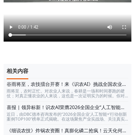
相关内容
谷雨将至，农技擂台开赛！来《识农AI》挑战全国农业高
手农业技术，赢每周豪礼与万元大奖
雨将至，农时正忙。对农业人来说，春耕是一场和时间赛跑的硬
仗；对真正懂农业的人来说，这也是一次证明实力的时候。你对
农业知识到底懂多少？你对病虫害、防治技术、土壤肥料、智慧
农业、作物种植这些内容，到底有多熟？你敢不敢和全国农业人
喜报 | 领异标新！识农AI荣膺2026全国企业“人工智能
同台较量，打一场真正的农技擂台？现在，机会来了。《识农AI·
+”行动创新案例TOP100
近日，由DBC德本咨询发布的“2026全国企业‘人工智能+’行动创新
谷雨耕学季》正式开启！这不是一次普通的答题活动，而是一场
案例TOP100”榜单正式揭晓。在这场聚焦产业实战场、关注真实
面向全国农业人的知识PK赛。这里有10000+道农技题库，覆盖9
场景价值的权威评选中，深圳市天天学农网络科技有限公司凭借
大农业知识领域，每天都能挑战，天天都能冲榜，和全国的农技
「“识农AI”基于多模态大模型的田间地头AI应用实践」强势登榜，
高手、种植能人、农业学霸同台比拼，看看谁才是真正“最懂农业
《细说农技》炸锅农资圈！真膨化磷二抢疯！云天化何满
并荣获“领异标新”的评审结论！撕开产业痛点的口子，做最懂农业
的人”。活动期间，不仅能靠实力登上全国排行榜，还有每周豪