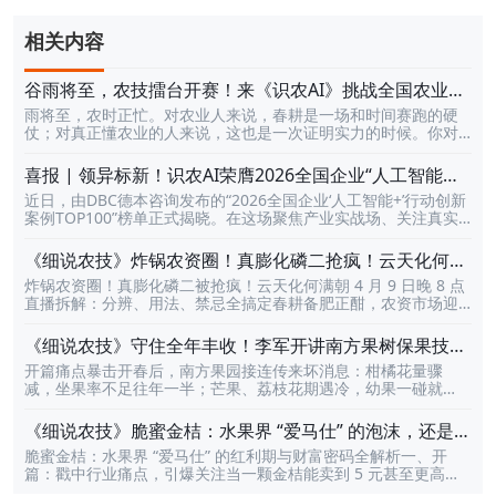
相关内容
谷雨将至，农技擂台开赛！来《识农AI》挑战全国农业高
手农业技术，赢每周豪礼与万元大奖
雨将至，农时正忙。对农业人来说，春耕是一场和时间赛跑的硬
仗；对真正懂农业的人来说，这也是一次证明实力的时候。你对
农业知识到底懂多少？你对病虫害、防治技术、土壤肥料、智慧
农业、作物种植这些内容，到底有多熟？你敢不敢和全国农业人
喜报 | 领异标新！识农AI荣膺2026全国企业“人工智能
同台较量，打一场真正的农技擂台？现在，机会来了。《识农AI·
+”行动创新案例TOP100
近日，由DBC德本咨询发布的“2026全国企业‘人工智能+’行动创新
谷雨耕学季》正式开启！这不是一次普通的答题活动，而是一场
案例TOP100”榜单正式揭晓。在这场聚焦产业实战场、关注真实
面向全国农业人的知识PK赛。这里有10000+道农技题库，覆盖9
场景价值的权威评选中，深圳市天天学农网络科技有限公司凭借
大农业知识领域，每天都能挑战，天天都能冲榜，和全国的农技
「“识农AI”基于多模态大模型的田间地头AI应用实践」强势登榜，
高手、种植能人、农业学霸同台比拼，看看谁才是真正“最懂农业
《细说农技》炸锅农资圈！真膨化磷二抢疯！云天化何满
并荣获“领异标新”的评审结论！撕开产业痛点的口子，做最懂农业
的人”。活动期间，不仅能靠实力登上全国排行榜，还有每周豪
朝直播拆解分辨用法禁忌｜4 月 9 日晚 8 点
炸锅农资圈！真膨化磷二被抢疯！云天化何满朝 4 月 9 日晚 8 点
的AI正如评选文章中所言，中国AI的独特路径在于“场景驱动、技
礼、排行榜奖励、万元大奖等
直播拆解：分辨、用法、禁忌全搞定春耕备肥正酣，农资市场迎
术迭代”。我们不是拿着AI这把锤子去满世界找钉子，而是看到了
来 “现象级爆款”！一款真膨化磷酸二氢钾近期在全国种植户圈彻
广袤农田中千万农户面临的真实难题，从而锻造出最契合农业场
底火出圈，多地出现排队抢购、断货补货热潮，成为果树、蔬
景的技术利器。识农AI自诞生起，就拒绝做停留在实验室里的“酷
《细说农技》守住全年丰收！李军开讲南方果树保果技
菜、大田作物种植户眼中的 “增产刚需”。然而，随着热度飙升，
炫”模型。我们致力于将前沿的多模态大模型技术与扎实的
术，｜3 月 26 日晚 8 点
开篇痛点暴击开春后，南方果园接连传来坏消息：柑橘花量骤
市场乱象也层出不穷：假货泛滥、真假难辨、用法不当导致肥效
减，坐果率不足往年一半；芒果、荔枝花期遇冷，幼果一碰就
全无、禁忌不清引发肥害…… 诸多痛点让无数农户 “花高价买无效
掉；槟榔保果药越用越乱，产量反而连年下滑……无数果农盯着稀
肥”。为解决种植户核心难题，由天天学农联合云天化股份重磅打
疏的枝条叹气：“花少果难保，今年又要白干了？”别慌！行业实战
造的《细说农技》专场直播，将于4 月 9 日晚上 8 点准时开播！
《细说农技》脆蜜金桔：水果界 “爱马仕” 的泡沫，还是真
派专家李军带着一套经过千亩果园验证的 “保果密码” 来了，要帮
云天化资深农艺师何满朝坐镇直播间，一次性讲透真膨化磷酸二
红利？19日晚8点！
脆蜜金桔：水果界 “爱马仕” 的红利期与财富密码全解析一、开
果农把流失的产量 “抢” 回来！核心爆点拆解本次「细说农技」直
氢钾
篇：戳中行业痛点，引爆关注当一颗金桔能卖到 5 元甚至更高，
播，李军将彻底打破 “保果靠运气” 的误区，用 3 大硬核干货直击
当果园亩产值突破数万元，脆蜜金桔早已超越普通水果，成为业
种植痛点：根源刨析：5 大落果元凶一网打尽从树势衰弱、营养失