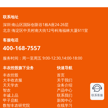
内公认的水果界 “爱马仕”。但在疯狂扩种的浪潮下，无数种植户
衡、气候胁迫到授粉不良、病虫侵害，李军会用真实果园案例，
和从业者都在追问：这波高价红利还能持续多久？盲目跟风会不
把每一个导致落花落果的 “隐形杀手” 揪出来，让果农一眼看懂自
会重蹈其他热门水果 “价崩” 的覆辙？3 月 19 日晚 8 点，融安县
家果园
农业农村专业技术协会名誉会长韦建勋将做客《细说农技》直播
联系地址
间，以数十年一线实战经验，为大家拆解脆蜜金桔的产业现状、
市场趋势，揭秘高产种植技术与长久盈利模式，帮从业者抓住窗
深圳·南山区国际创新谷1栋A座24-26层
口期、规避风险，把 “短期爆款” 变成 “长期摇钱树”。二、核心内
容
北京·海淀区中关村南大街12号科海福林大厦611室
客服电话
400-168-7557
服务时间：周一至周五 9:00-12:30,14:00-18:00
丰农控股旗下业务
快速导航
丰农控股
首页
大丰收农服
关于我们
天天学农
业务介绍
智农
产品中心
丰诚上品
联系我们
联系客服
甲子启航
新闻中心
数智丰农研究院
在线学习