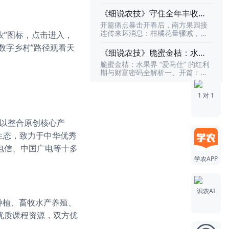
日晚 8 点
拆解：分辨、用法、禁忌全搞定春
践」强势登榜，并荣获“领异标新”的
识PK赛。这里有10000+道农技题
耕备肥正酣，农资市场迎来 “现象级
评审结论！撕开产业痛点的口子，
《细说农技》守住全年丰收！
库，覆盖9大农业知识领域，每天都
爆款”！一款真膨化磷酸二氢钾近期
做最懂农业的AI正如评选文章中所
能挑战，天天都能冲榜，和全国的
李军开讲南方果树保果技术，
开篇痛点暴击开春后，南方果园接
在全国种植户圈彻底火出圈，多地
言，中国AI的独特路径在于“场景驱
农技高手、种植能人、农业学霸同
｜3 月 26 日晚 8 点
连传来坏消息：柑橘花量骤减，坐
农”图标，点击进入，
出现排队抢购、断货补货热潮，成
动、技术迭代”。我们不是拿着AI这
台比拼，看看谁才是真正“最懂农业
果率不足往年一半；芒果、荔枝花
为果树、蔬菜、大田作物种植户眼
把锤子去满世界找钉子，而是看到
的人”。活动期间，不仅能靠实力登
数字乡村”路径观看天
期遇冷，幼果一碰就掉；槟榔保果
中的 “增产刚需”。然而，随着热度
《细说农技》脆蜜金桔：水果
了广袤农田中千万农户面临的真实
上全国排行榜，还有每周豪礼、排
药越用越乱，产量反而连年下滑……
飙升，市场乱象也层出不穷：假货
难题，从而锻造出最契合农业场景
界 “爱马仕” 的泡沫，还是真红
行榜奖励、万元大奖等
脆蜜金桔：水果界 “爱马仕” 的红利
无数果农盯着稀疏的枝条叹气：“花
泛滥、真假难辨、用法不当导致肥
的技术利器。识农AI自诞生起，就
利？19日晚8点！
期与财富密码全解析一、开篇：戳
少果难保，今年又要白干了？”别
效全无、禁忌不清引发肥害…… 诸
拒绝做停留在实验室里的“酷炫”模
中行业痛点，引爆关注当一颗金桔
慌！行业实战派专家李军带着一套
多痛点让无数农户 “花高价买无效
型。我们致力于将前沿的多模态大
能卖到 5 元甚至更高，当果园亩产
经过千亩果园验证的 “保果密码” 来
肥”。为解决种植户核心难题，由天
模型技术与扎实的
1 对 1
值突破数万元，脆蜜金桔早已超越
了，要帮果农把流失的产量 “抢” 回
天学农联合云天化股份重磅打造的
普通水果，成为业内公认的水果界
来！核心爆点拆解本次「细说农
《细说农技》专场直播，将于4 月 9
“爱马仕”。但在疯狂扩种的浪潮下，
技」直播，李军将彻底打破 “保果靠
日晚上 8 点准时开播！云天化资深
无数种植户和从业者都在追问：这
运气” 的误区，用 3 大硬核干货直
，以整合原创核心产
农艺师何满朝坐镇直播间，一次性
波高价红利还能持续多久？盲目跟
击种植痛点：根源刨析：5 大落果
讲透真膨化磷酸二氢钾
生态，致力于中华优秀
风会不会重蹈其他热门水果 “价崩”
元凶一网打尽从树势衰弱、营养失
的覆辙？3 月 19 日晚 8 点，融安县
衡、气候胁迫到授粉不良、病虫侵
电信、中国广电等十多
农业农村专业技术协会名誉会长韦
害，李军会用真实果园案例，把每
学农APP
建勋将做客《细说农技》直播间，
一个导致落花落果的 “隐形杀手” 揪
以数十年一线实战经验，为大家拆
出来，让果农一眼看懂自家果园
解脆蜜金桔的产业现状、市场趋
势，揭秘高产种植技术与长久盈利
识农AI
模式，帮从业者抓住窗口期、规避
种植、畜牧水产养殖、
风险，把 “短期爆款” 变成 “长期摇
钱树”。二、核心内容
优质课程资源，双方优