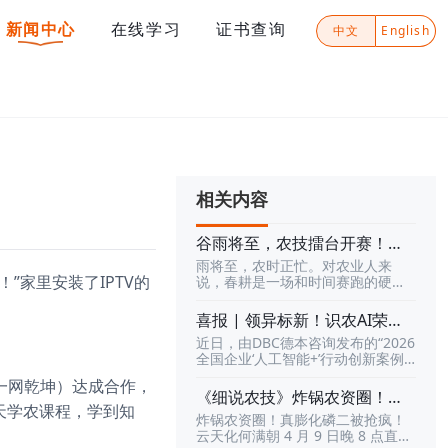
新闻中心
在线学习
证书查询
中文
English
相关内容
谷雨将至，农技擂台开赛！来
《识农AI》挑战全国农业高手
雨将至，农时正忙。对农业人来
农业技术，赢每周豪礼与万元
家里安装了IPTV的
说，春耕是一场和时间赛跑的硬
大奖
仗；对真正懂农业的人来说，这也
是一次证明实力的时候。你对农业
喜报 | 领异标新！识农AI荣膺2
知识到底懂多少？你对病虫害、防
026全国企业“人工智能+”行动
近日，由DBC德本咨询发布的“2026
治技术、土壤肥料、智慧农业、作
创新案例TOP100
全国企业‘人工智能+’行动创新案例T
物种植这些内容，到底有多熟？你
OP100”榜单正式揭晓。在这场聚焦
敢不敢和全国农业人同台较量，打
一网乾坤）达成合作，
产业实战场、关注真实场景价值的
一场真正的农技擂台？现在，机会
《细说农技》炸锅农资圈！真
权威评选中，深圳市天天学农网络
天天学农课程，学到知
来了。《识农AI·谷雨耕学季》正式
膨化磷二抢疯！云天化何满朝
炸锅农资圈！真膨化磷二被抢疯！
科技有限公司凭借「“识农AI”基于多
开启！这不是一次普通的答题活
直播拆解分辨用法禁忌｜4 月 9
云天化何满朝 4 月 9 日晚 8 点直播
模态大模型的田间地头AI应用实
动，而是一场面向全国农业人的知