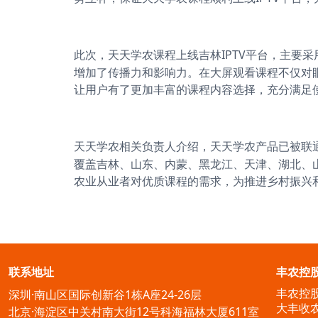
IPTV平台，主要
此次，天天学农课程上线吉林
增加了传播力和影响力。在大屏观看课程不仅对
让用户有了更加丰富的课程内容选择，充分满足
天天学农相关负责人介绍，天天学农产品已被联
覆盖吉林、山东、内蒙、黑龙江、天津、湖北、山
农业从业者对优质课程的需求，为推进乡村振兴
联系地址
丰农控
丰农控
深圳·南山区国际创新谷1栋A座24-26层
大丰收
北京·海淀区中关村南大街12号科海福林大厦611室