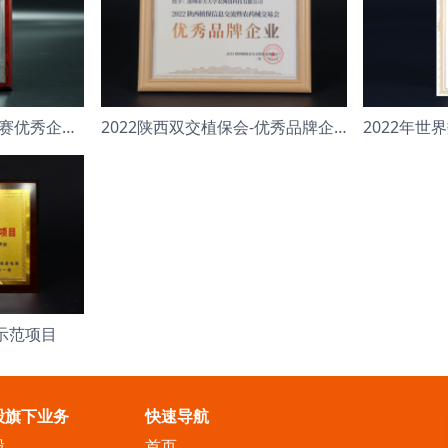
第八届中国创新创业大赛优秀企业 成长组
2022陕西双交植保会-优秀品牌企业
示范项目
股旗下业务
快速导航
股
首页